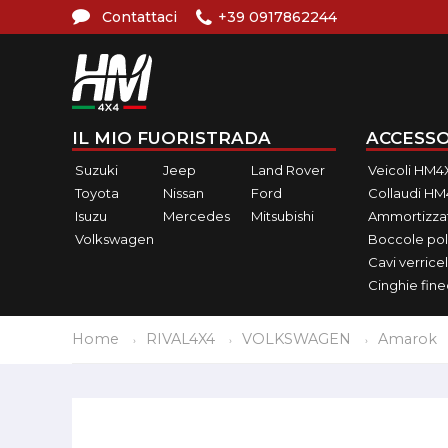
Contattaci
+39 0917862244
IL MIO FUORISTRADA
ACCESSO
Suzuki
Jeep
Land Rover
Veicoli HM4
Toyota
Nissan
Ford
Collaudi H
Isuzu
Mercedes
Mitsubishi
Ammortizzat
Volkswagen
Boccole pol
Cavi verricel
Cinghie fin
Home
RIVAL4X4
VOLKSWAGEN
Amarok