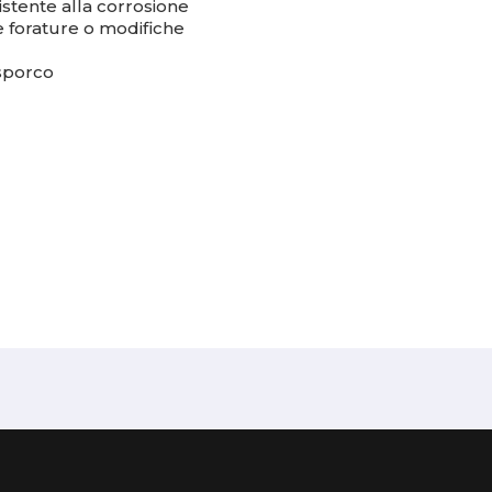
istente alla corrosione
ede forature o modifiche
 sporco