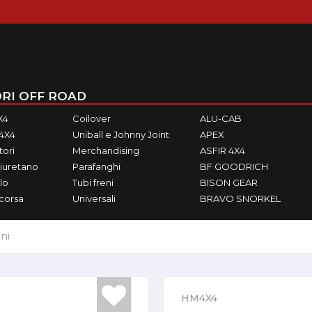
RI OFF ROAD
X4
Coilover
ALU-CAB
M4X4
Uniball e Johnny Joint
APEX
ori
Merchandising
ASFIR 4X4
iuretano
Parafanghi
BF GOODRICH
lo
Tubi freni
BISON GEAR
ecorsa
Universali
BRAVO SNORKEL
ni
HM4X4