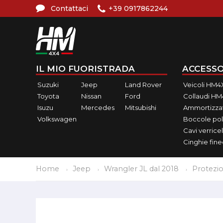
Contattaci
+39 0917862244
IL MIO FUORISTRADA
ACCESSO
Suzuki
Jeep
Land Rover
Veicoli HM4
Toyota
Nissan
Ford
Collaudi H
Isuzu
Mercedes
Mitsubishi
Ammortizzat
Volkswagen
Boccole pol
Cavi verricel
Cinghie fin
Home
Jeep
Wrangler JL dal 2018
Protezio