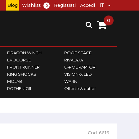
Blog
Wishlist
Registrati
Accedi
0
0
DRAGON WINCH
ROOF SPACE
EVOCORSE
RIVAL4X4
FRONT RUNNER
U-POL RAPTOR
KING SHOCKS
VISION-X LED
MOJAB
WARN
ROTHEN OIL
Offerte & outlet
Cod. 6616