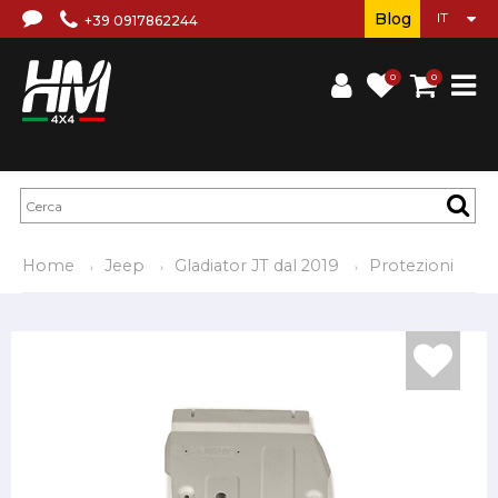
Blog
+39 0917862244
0
0
Home
Jeep
Gladiator JT dal 2019
Protezioni