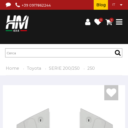
Blog
+39 0917862244
0
0
Home
Toyota
SERIE 200/250
250