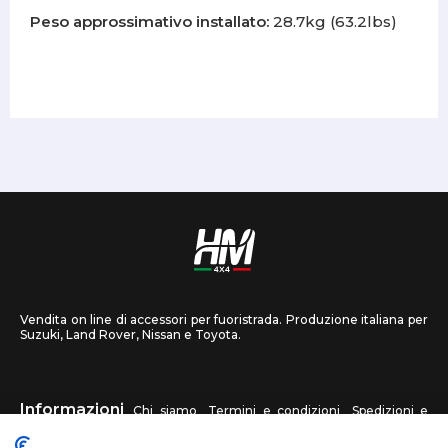
Peso approssimativo installato:
28.7kg (63.2lbs)
Vendita on line di accessori per fuoristrada. Produzione italiana per
Suzuki, Land Rover, Nissan e Toyota.
Informazioni
Chi siamo
Termini e condizioni
Spedizioni e
recessi
Privacy
Contattaci