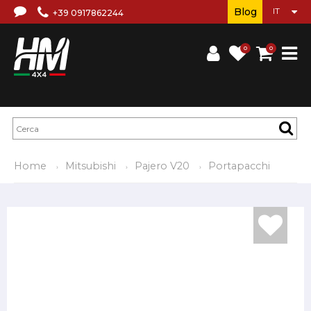
Blog
+39 0917862244
0
0
Home
Mitsubishi
Pajero V20
Portapacchi