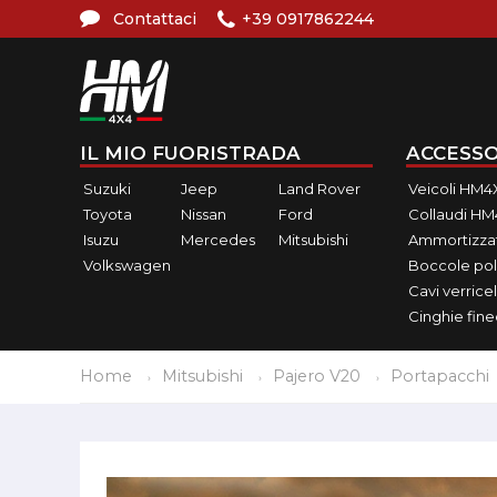
Contattaci
+39 0917862244
IL MIO FUORISTRADA
ACCESSO
Suzuki
Jeep
Land Rover
Veicoli HM4
Toyota
Nissan
Ford
Collaudi H
Isuzu
Mercedes
Mitsubishi
Ammortizzat
Volkswagen
Boccole pol
Cavi verricel
Cinghie fin
Home
Mitsubishi
Pajero V20
Portapacchi