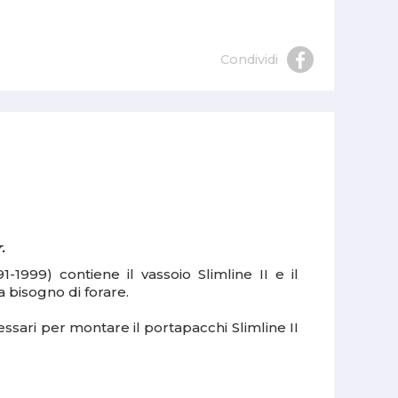
Condividi
.
1999) contiene il vassoio Slimline II e il
a bisogno di forare.
essari per montare il portapacchi Slimline II