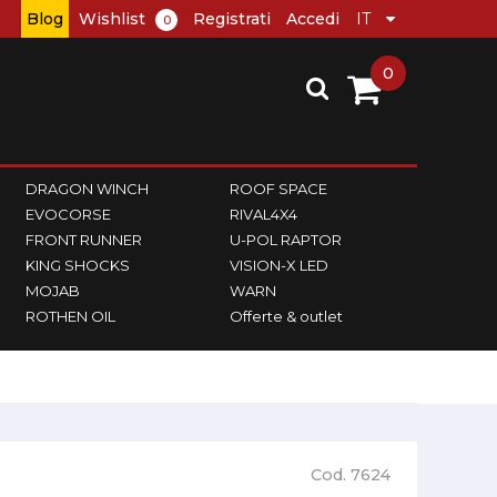
Blog
Wishlist
Registrati
Accedi
0
0
DRAGON WINCH
ROOF SPACE
EVOCORSE
RIVAL4X4
FRONT RUNNER
U-POL RAPTOR
KING SHOCKS
VISION-X LED
MOJAB
WARN
ROTHEN OIL
Offerte & outlet
Cod. 7624