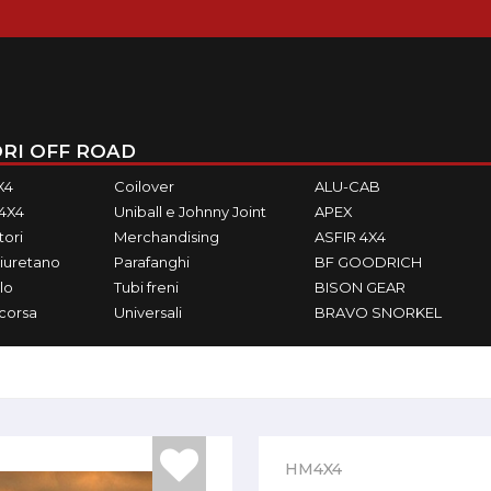
RI OFF ROAD
X4
Coilover
ALU-CAB
M4X4
Uniball e Johnny Joint
APEX
ori
Merchandising
ASFIR 4X4
iuretano
Parafanghi
BF GOODRICH
lo
Tubi freni
BISON GEAR
ecorsa
Universali
BRAVO SNORKEL
HM4X4