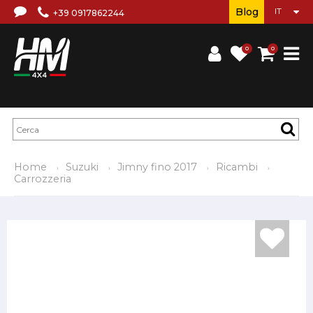
Blog
+39 0917862244
0
0
Home
Suzuki
Jimny fino 2017
Ricambi
Carrozzeria