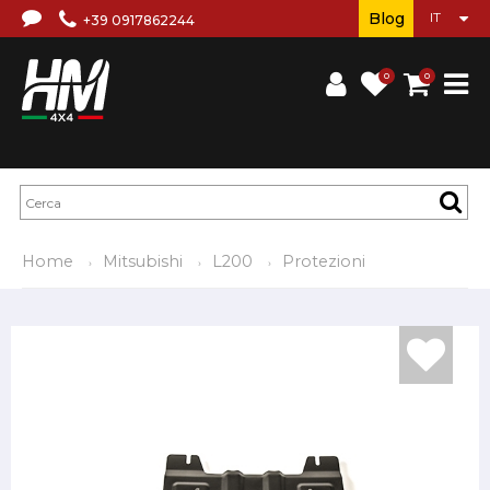
Blog
+39 0917862244
0
0
Home
Mitsubishi
L200
Protezioni