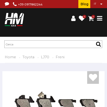
Blog
+39 0917862244
0
0
Home
Toyota
LJ70
Freni