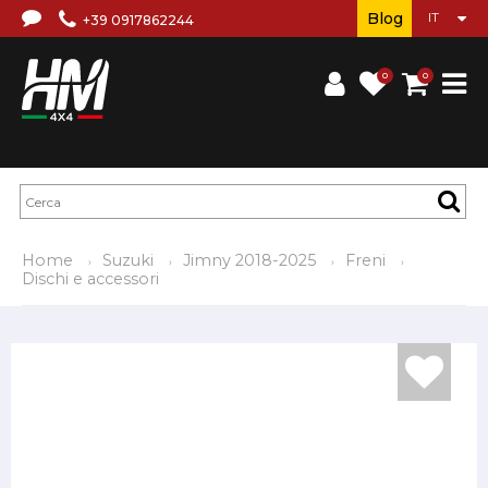
Blog
+39 0917862244
0
0
Home
Suzuki
Jimny 2018-2025
Freni
Dischi e accessori