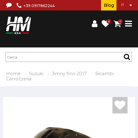
Blog
+39 0917862244
0
0
Home
Suzuki
Jimny fino 2017
Ricambi
Carrozzeria