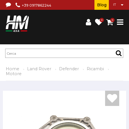
Blog
+39 0917862244
0
0
Home
Land Rover
Defender
Ricambi
Motore