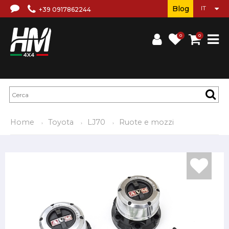
Blog
+39 0917862244
0
0
Home
Toyota
LJ70
Ruote e mozzi