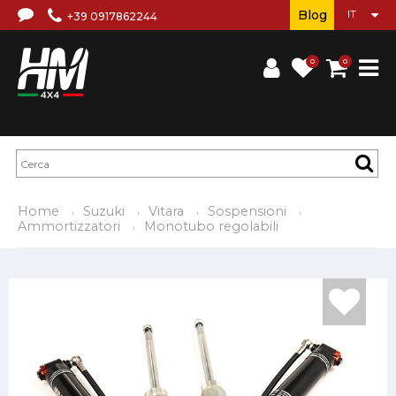
Blog
+39 0917862244
0
0
Home
Suzuki
Vitara
Sospensioni
Ammortizzatori
Monotubo regolabili