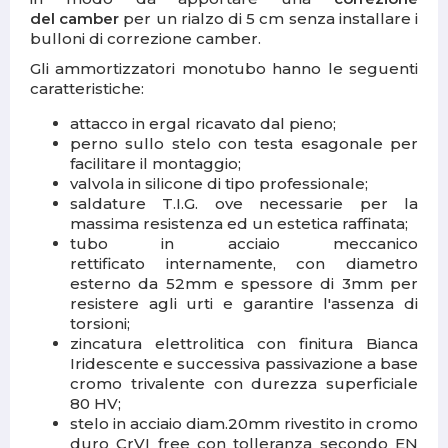
del camber
per un rialzo di 5 cm senza installare i
bulloni di correzione camber.
Gli ammortizzatori monotubo hanno le seguenti
caratteristiche:
attacco in
ergal ricavato dal pieno;
perno sullo stelo con
testa esagonale
per
facilitare il montaggio;
valvola in silicone
di tipo professionale
;
saldature T.I.G.
ove necessarie per la
massima resistenza ed un estetica raffinata;
tubo
in acciaio meccanico
rettificato internamente, con diametro
esterno da 52mm e spessore di 3mm per
resistere agli urti e garantire l'assenza di
torsioni;
zincatura elettrolitica con finitura Bianca
Iridescente e successiva passivazione a base
cromo trivalente con durezza superficiale
80 HV;
stelo
in acciaio diam.20mm rivestito in cromo
duro CrVI free con tolleranza secondo EN