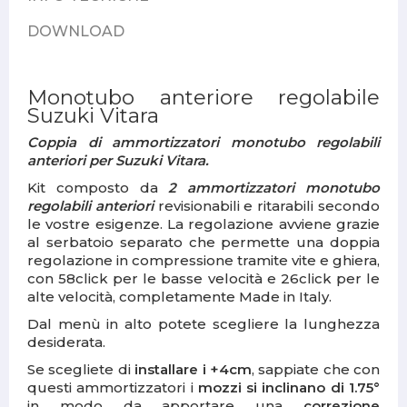
DOWNLOAD
Monotubo anteriore regolabile
Suzuki Vitara
Coppia di ammortizzatori monotubo regolabili
anteriori per Suzuki Vitara.
Kit composto da
2 ammortizzatori monotubo
regolabili anteriori
revisionabili e ritarabili secondo
le vostre esigenze. La regolazione avviene grazie
al
serbatoio separato che permette una doppia
regolazione
in compressione tramite vite e ghiera,
con
58click
per le basse velocità e
26click
per le
alte velocità, completamente
Made in Italy.
Dal menù in alto potete scegliere la lunghezza
desiderata.
Se scegliete di
installare i +4cm
, sappiate che con
questi ammortizzatori i
mozzi si inclinano di 1.75°
in modo da apportare una
correzione