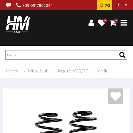
Blog
+39 0917862244
0
0
Home
Mitsubishi
Pajero V60/70
Molle