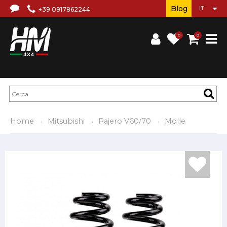
Blog
+39 0917862244
0
0
Home
Mitsubishi
Pajero V60/70
Molle