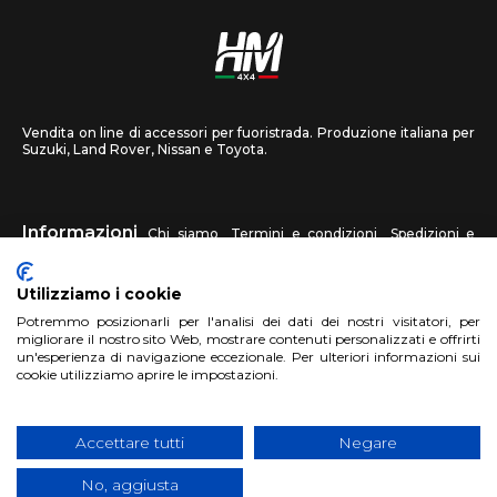
Vendita on line di accessori per fuoristrada. Produzione italiana per
Suzuki, Land Rover, Nissan e Toyota.
Informazioni
Chi siamo
Termini e condizioni
Spedizioni e
recessi
Privacy
Contattaci
Utilizziamo i cookie
HM4X4
Potremmo posizionarli per l'analisi dei dati dei nostri visitatori, per
FAQ
Centri assistenza
Invia una foto
migliorare il nostro sito Web, mostrare contenuti personalizzati e offrirti
un'esperienza di navigazione eccezionale. Per ulteriori informazioni sui
cookie utilizziamo aprire le impostazioni.
Account
Registrati
Accedi
Carrello
Accettare tutti
Negare
No, aggiusta
Copyright 2018 HM4X4 FACTO S.R.L.
|
P.Iva 06946260822
|
Privacy