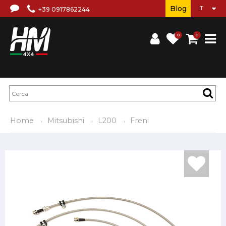
Blog
+39 0917862244
0
0
Home
Mitsubishi
L200
Freni