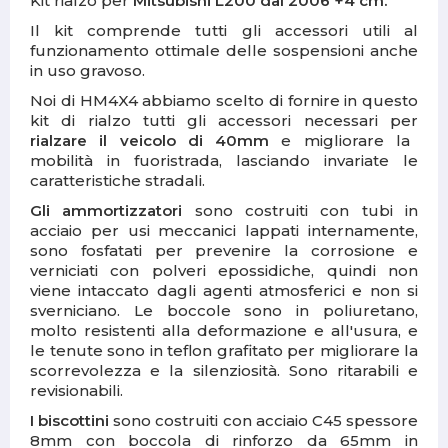
Kit rialzo per
Mitsubishi L200 dal 2006
+4 cm.
Il kit comprende tutti gli accessori utili al
funzionamento ottimale delle sospensioni anche
in uso gravoso.
Noi di HM4X4 abbiamo scelto di fornire in questo
kit di rialzo tutti gli accessori necessari per
rialzare il veicolo di 40mm
e migliorare la
mobilità in fuoristrada, lasciando invariate le
caratteristiche stradali.
Gli ammortizzatori
sono costruiti con tubi in
acciaio per usi meccanici lappati internamente,
sono fosfatati per prevenire la corrosione e
verniciati con polveri epossidiche, quindi non
viene intaccato dagli agenti atmosferici e non si
sverniciano. Le
boccole sono in poliuretano
,
molto resistenti alla deformazione e all'usura, e
le tenute sono in teflon grafitato per migliorare la
scorrevolezza e la silenziosità. Sono
ritarabili e
revisionabili.
I biscottini
s
ono costruiti con acciaio C45 spessore
8mm con boccola di rinforzo da 65mm in