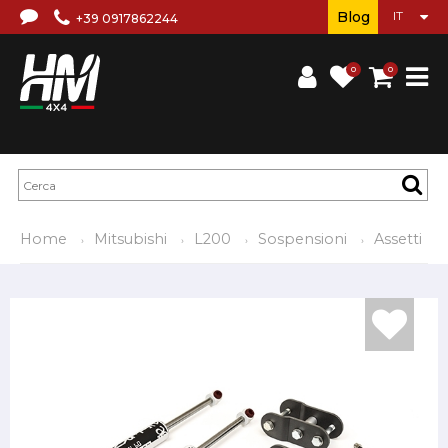
Blog
+39 0917862244
0
0
Home
Mitsubishi
L200
Sospensioni
Assetti