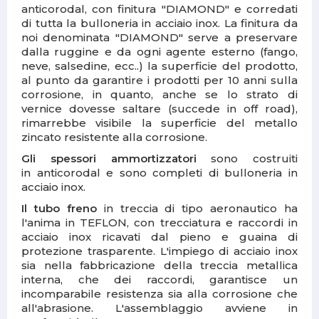
anticorodal, con finitura "
DIAMOND
" e corredati
di tutta la bulloneria in acciaio inox.
La finitura da
noi denominata "
DIAMOND
" serve a preservare
dalla ruggine e da ogni agente esterno (fango,
neve, salsedine, ecc..) la superficie del prodotto,
al punto da garantire i prodotti per 10 anni sulla
corrosione, in quanto, anche se lo strato di
vernice dovesse saltare (succede in off road),
rimarrebbe visibile la superficie del metallo
zincato resistente alla corrosione.
Gli spessori ammortizzatori
s
ono costruiti
in anticorodal e sono completi di bulloneria in
acciaio inox.
Il tubo freno
i
n treccia
di tipo aeronautico ha
l'anima in TEFLON, con trecciatura e raccordi in
acciaio inox ricavati dal pieno e guaina di
protezione trasparente. L'impiego di acciaio inox
sia nella fabbricazione della treccia metallica
interna, che dei raccordi, garantisce un
incomparabile resistenza sia alla corrosione che
all'abrasione. L'assemblaggio avviene in