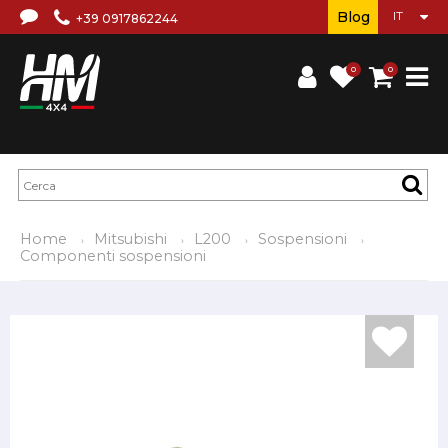
Blog
+39 0917862244
0
0
Home
Mitsubishi
L200
Sospensioni
Componenti sospensioni