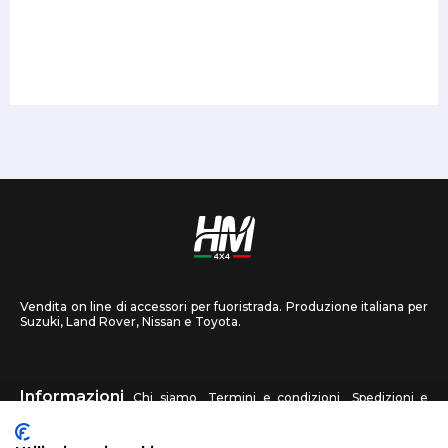
Vendita on line di accessori per fuoristrada. Produzione italiana per
Suzuki, Land Rover, Nissan e Toyota.
Informazioni
Chi siamo
Termini e condizioni
Spedizioni e
recessi
Privacy
Contattaci