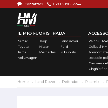
Contattaci
+39 0917862244
IL MIO FUORISTRADA
ACCESSO
Suzuki
Jeep
Land Rover
Veicoli HM4
Toyota
Nissan
Ford
Collaudi H
Isuzu
Mercedes
Mitsubishi
Ammortizzat
Volkswagen
Boccole pol
Cavi verricel
Cinghie fin
Home
Land Rover
Defender
Ricambi