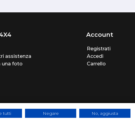
4X4
Account
Registrati
ri assistenza
Accedi
a una foto
Carrello
 tutti
Negare
No, aggiusta
e - SYS-DAT Group
|
WebDesign
Pandemia