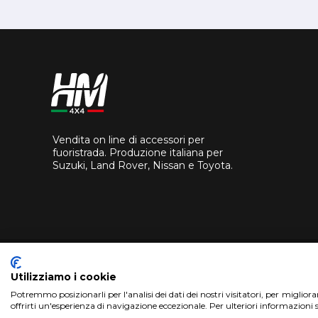
Vendita on line di accessori per
fuoristrada. Produzione italiana per
Suzuki, Land Rover, Nissan e Toyota.
Utilizziamo i cookie
Potremmo posizionarli per l'analisi dei dati dei nostri visitatori, per miglior
offrirti un'esperienza di navigazione eccezionale. Per ulteriori informazioni 
Copyright 2018 HM4X4 FACTO S.R.L.
|
P.Iva 0694626082