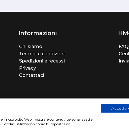
Informazioni
HM
Chi siamo
FAQ
Termini e condizioni
Cent
Spedizioni e recessi
Invi
Privacy
Contattaci
Accettare
are il nostro sito Web, mostrare contenuti personalizzati e
sui cookie utilizziamo aprire le impostazioni.
2
|
Privacy Cookies Policy
|
Sito realizzato da
BTW Software Hous