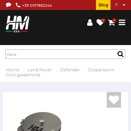
Blog
+39 0917862244
0
0
Home
Land Rover
Defender
Sospensioni
Coni guidamolla