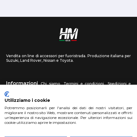
Vendita on line di accessori per fuoristrada. Produzione italiana per
Suzuki, Land Rover, Nissan e Toyota.
Informazioni
Chi siamo
Termini e condizioni
Spedizioni e
recessi
Privacy
Contattaci
Utilizziamo i cookie
HM4X4
Potremmo posizionarli per l'analisi dei dati dei nostri visitatori, per
FAQ
Centri assistenza
Invia una foto
migliorare il nostro sito Web, mostrare contenuti personalizzati e offrirti
un'esperienza di navigazione eccezionale. Per ulteriori informazioni sui
cookie utilizziamo aprire le impostazioni.
Account
Registrati
Accedi
Carrello