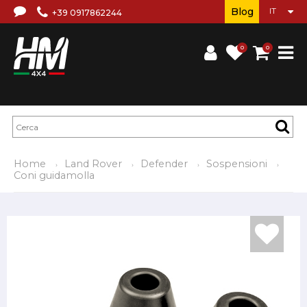
Blog
+39 0917862244
0
0
Home
Land Rover
Defender
Sospensioni
Coni guidamolla