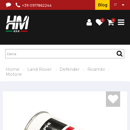
Blog
+39 0917862244
0
0
Home
Land Rover
Defender
Ricambi
Motore