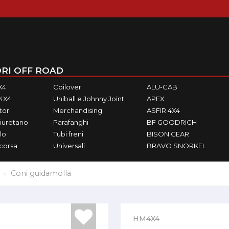
RI OFF ROAD
X4
Coilover
ALU-CAB
M4X4
Uniball e Johnny Joint
APEX
ori
Merchandising
ASFIR 4X4
iuretano
Parafanghi
BF GOODRICH
lo
Tubi freni
BISON GEAR
ecorsa
Universali
BRAVO SNORKEL
Coni guidamolla
HM4X4