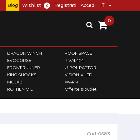
Blog
Wishlist
Registrati
Accedi
0
0
DRAGON WINCH
ROOF SPACE
EVOCORSE
RIVAL4X4
FRONT RUNNER
U-POL RAPTOR
KING SHOCKS
VISION-X LED
MOJAB
WARN
ROTHEN OIL
Offerte & outlet
Cod. 0683