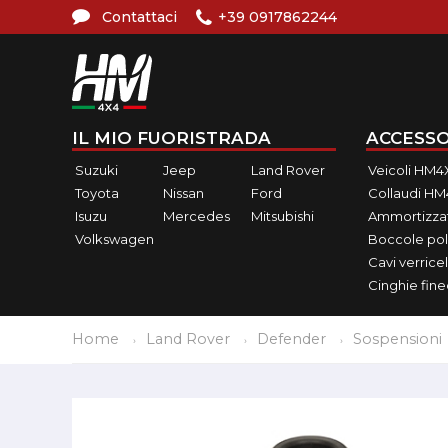
Contattaci
+39 0917862244
IL MIO FUORISTRADA
ACCESSO
Suzuki
Jeep
Land Rover
Veicoli HM4
Toyota
Nissan
Ford
Collaudi H
Isuzu
Mercedes
Mitsubishi
Ammortizzat
Volkswagen
Boccole pol
Cavi verricel
Cinghie fin
Home
Land Rover
Defender
Sospensioni