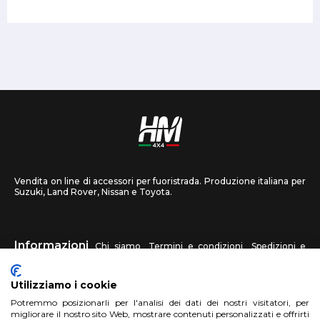
Vendita on line di accessori per fuoristrada. Produzione italiana per
Suzuki, Land Rover, Nissan e Toyota.
Informazioni
Chi siamo
Termini e condizioni
Spedizioni e
recessi
Privacy
Contattaci
Utilizziamo i cookie
HM4X4
Potremmo posizionarli per l'analisi dei dati dei nostri visitatori, per
FAQ
Centri assistenza
Invia una foto
migliorare il nostro sito Web, mostrare contenuti personalizzati e offrirti