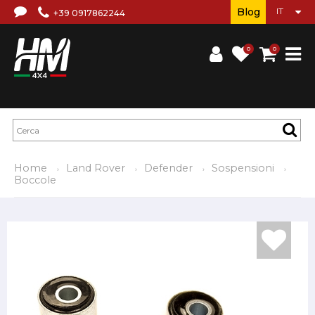
Blog
+39 0917862244
0
0
Home
Land Rover
Defender
Sospensioni
Boccole