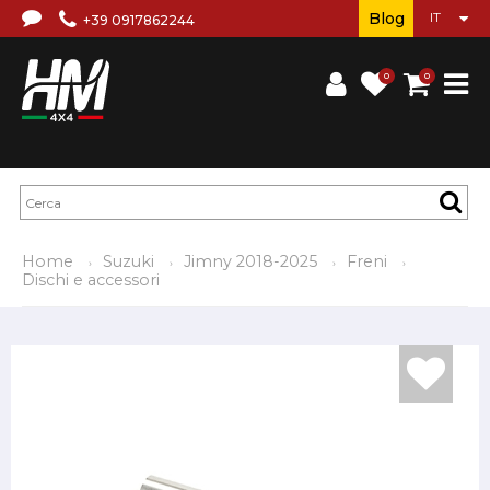
Blog
+39 0917862244
0
0
Home
Suzuki
Jimny 2018-2025
Freni
Dischi e accessori