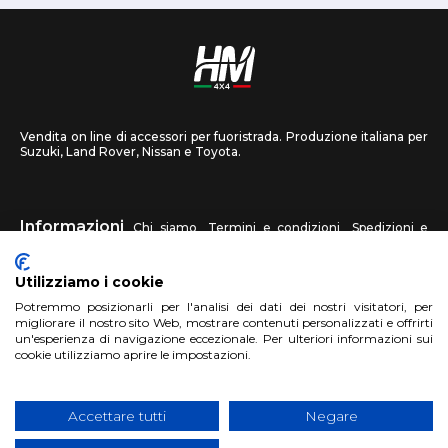
Vendita on line di accessori per fuoristrada. Produzione italiana per
Suzuki, Land Rover, Nissan e Toyota.
Informazioni
Chi siamo
Termini e condizioni
Spedizioni e
recessi
Privacy
Contattaci
Utilizziamo i cookie
HM4X4
Potremmo posizionarli per l'analisi dei dati dei nostri visitatori, per
FAQ
Centri assistenza
Invia una foto
migliorare il nostro sito Web, mostrare contenuti personalizzati e offrirti
un'esperienza di navigazione eccezionale. Per ulteriori informazioni sui
cookie utilizziamo aprire le impostazioni.
Account
Registrati
Accedi
Carrello
Accettare tutti
Negare