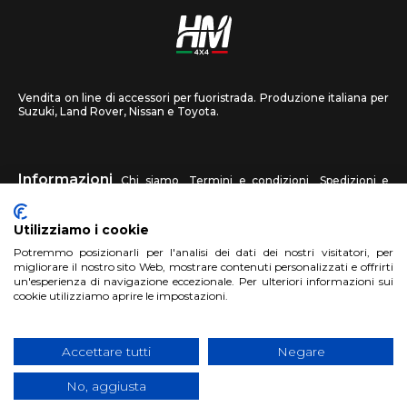
Vendita on line di accessori per fuoristrada. Produzione italiana per
Suzuki, Land Rover, Nissan e Toyota.
Informazioni
Chi siamo
Termini e condizioni
Spedizioni e
recessi
Privacy
Contattaci
Utilizziamo i cookie
HM4X4
Potremmo posizionarli per l'analisi dei dati dei nostri visitatori, per
FAQ
Centri assistenza
Invia una foto
migliorare il nostro sito Web, mostrare contenuti personalizzati e offrirti
un'esperienza di navigazione eccezionale. Per ulteriori informazioni sui
cookie utilizziamo aprire le impostazioni.
Account
Registrati
Accedi
Carrello
Accettare tutti
Negare
No, aggiusta
Copyright 2018 HM4X4 FACTO S.R.L.
|
P.Iva 06946260822
|
Privacy
Cookies Policy
|
Sito realizzato da
BTW Software House - SYS-DAT