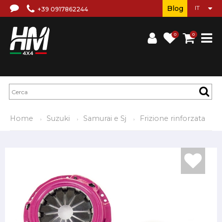
Blog
+39 0917862244
0
0
Home
Suzuki
Samurai e Sj
Frizione rinforzata