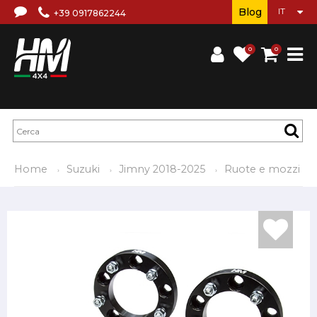
Blog
+39 0917862244
0
0
Home
Suzuki
Jimny 2018-2025
Ruote e mozzi