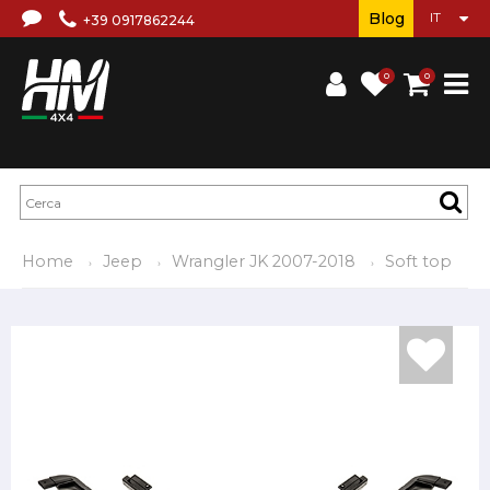
Blog
+39 0917862244
0
0
Home
Jeep
Wrangler JK 2007-2018
Soft top