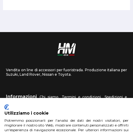
Vendita on line di accessori per fuoristrada. Produzione italiana per
Suzuki, Land Rover, Nissan e Toyota.
Informazioni
Chi siamo
Termini e condizioni
Spedizioni e
recessi
Privacy
Contattaci
Utilizziamo i cookie
HM4X4
Potremmo posizionarli per l'analisi dei dati dei nostri visitatori, per
FAQ
Centri assistenza
Invia una foto
migliorare il nostro sito Web, mostrare contenuti personalizzati e offrirti
un'esperienza di navigazione eccezionale. Per ulteriori informazioni sui