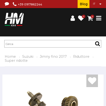
Blog
+39 0917862244
0
0
Home
Suzuki
Jimny fino 2017
Riduttore
Super ridotte