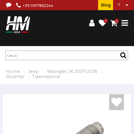
Blog
+39 0917862244
0
0
Home
Jeep
Wrangler JK 2007-2018
Ricambi
Trasmissione