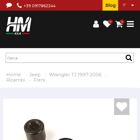
Blog
+39 0917862244
0
0
Home
Jeep
Wrangler TJ 1997-2006
Ricambi
Freni