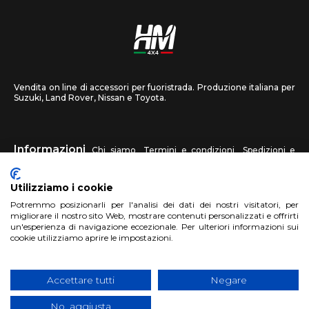
Vendita on line di accessori per fuoristrada. Produzione italiana per
Suzuki, Land Rover, Nissan e Toyota.
Informazioni
Chi siamo
Termini e condizioni
Spedizioni e
recessi
Privacy
Contattaci
Utilizziamo i cookie
HM4X4
Potremmo posizionarli per l'analisi dei dati dei nostri visitatori, per
FAQ
Centri assistenza
Invia una foto
migliorare il nostro sito Web, mostrare contenuti personalizzati e offrirti
un'esperienza di navigazione eccezionale. Per ulteriori informazioni sui
cookie utilizziamo aprire le impostazioni.
Account
Registrati
Accedi
Carrello
Accettare tutti
Negare
No, aggiusta