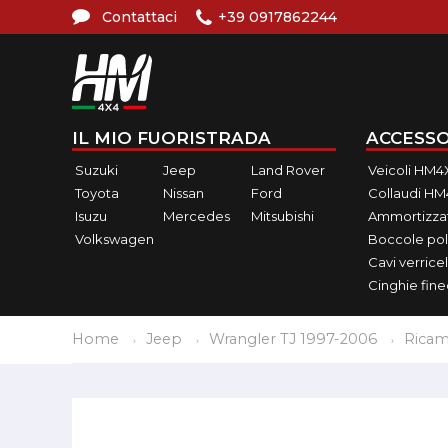
Contattaci
+39 0917862244
IL MIO FUORISTRADA
ACCESSO
Suzuki
Jeep
Land Rover
Veicoli HM4
Toyota
Nissan
Ford
Collaudi H
Isuzu
Mercedes
Mitsubishi
Ammortizzat
Volkswagen
Boccole pol
Cavi verricel
Cinghie fin
Home
Jeep
Wrangler TJ 1997-2006
Ricam