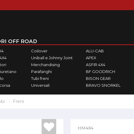
RI OFF ROAD
X4
Coilover
ALU-CAB
M4X4
Uniball e Johnny Joint
APEX
ori
Merchandising
ASFIR 4X4
iuretano
Parafanghi
BF GOODRICH
lo
Tubi freni
BISON GEAR
ecorsa
Universali
BRAVO SNORKEL
bi
Freni
HM4X4