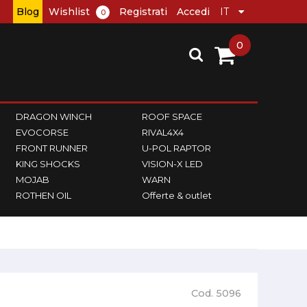
Blog
Wishlist
Registrati
Accedi
0
0
DRAGON WINCH
ROOF SPACE
EVOCORSE
RIVAL4X4
FRONT RUNNER
U-POL RAPTOR
KING SHOCKS
VISION-X LED
MOJAB
WARN
ROTHEN OIL
Offerte & outlet
Cod. 5096