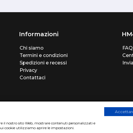
Informazioni
HM
Chi siamo
FAQ
Termini e condizioni
Cent
Spedizioni e recessi
Invi
Privacy
Contattaci
Accettare
are il nostro sito Web, mostrare contenuti personalizzati e
sui cookie utilizziamo aprire le impostazioni.
2
|
Privacy Cookies Policy
|
Sito realizzato da
BTW Software Hous