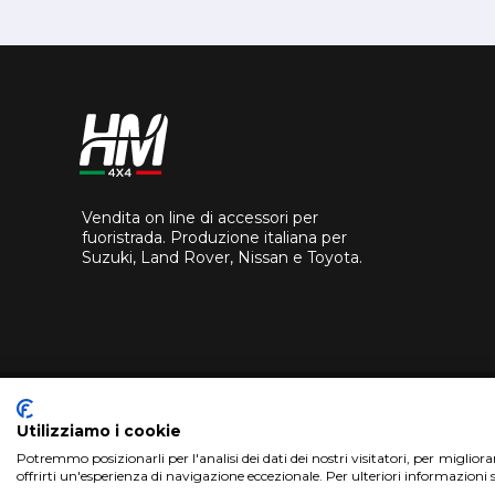
Vendita on line di accessori per
fuoristrada. Produzione italiana per
Suzuki, Land Rover, Nissan e Toyota.
Utilizziamo i cookie
Potremmo posizionarli per l'analisi dei dati dei nostri visitatori, per miglior
offrirti un'esperienza di navigazione eccezionale. Per ulteriori informazioni 
Copyright 2018 HM4X4 FACTO S.R.L.
|
P.Iva 0694626082