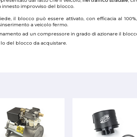
presentato dal fatto che il veicolo,
nel traffico stradale
, ci
un innesto improvviso del blocco.
chiede, il blocco può essere attivato, con efficacia al 
sinserimento a veicolo fermo.
namento ad un compressore in grado di azionare il blocc
lo del blocco da acquistare.