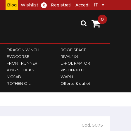
Blog
Wishlist
Registrati
Accedi
0
0
DRAGON WINCH
ROOF SPACE
EVOCORSE
RIVAL4X4
FRONT RUNNER
U-POL RAPTOR
KING SHOCKS
VISION-X LED
MOJAB
WARN
ROTHEN OIL
Offerte & outlet
Cod. 5075