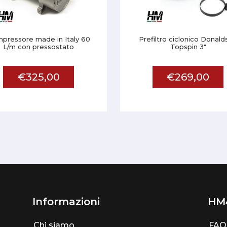
pressore made in Italy 60
Prefiltro ciclonico Donal
L/m con pressostato
Topspin 3"
€325,00
€269,00
Informazioni
HM
Chi siamo
FAQ