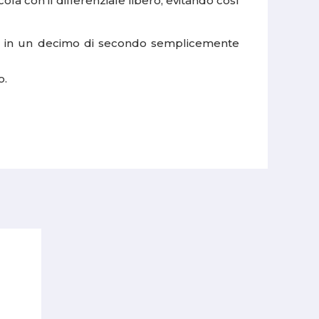
rcola con il differenziale libero, evitando così
100%, in un decimo di secondo semplicemente
o.