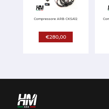
Compressore ARB CKSA12
Com
€280,00