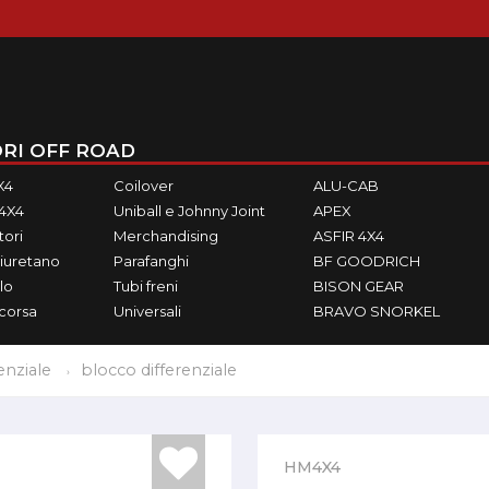
RI OFF ROAD
X4
Coilover
ALU-CAB
M4X4
Uniball e Johnny Joint
APEX
ori
Merchandising
ASFIR 4X4
iuretano
Parafanghi
BF GOODRICH
lo
Tubi freni
BISON GEAR
ecorsa
Universali
BRAVO SNORKEL
enziale
blocco differenziale
HM4X4