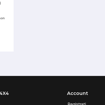
dson
4X4
Account
Registrati