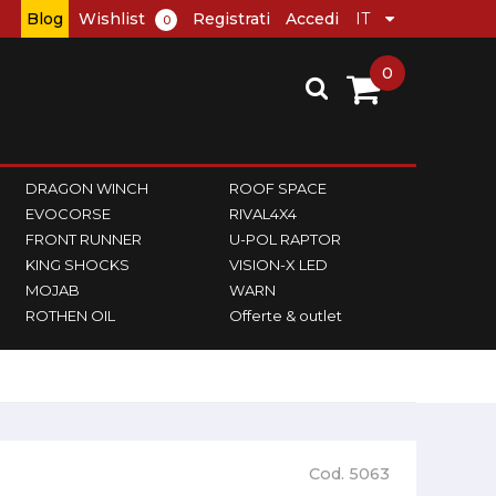
Blog
Wishlist
Registrati
Accedi
0
0
DRAGON WINCH
ROOF SPACE
EVOCORSE
RIVAL4X4
FRONT RUNNER
U-POL RAPTOR
KING SHOCKS
VISION-X LED
MOJAB
WARN
ROTHEN OIL
Offerte & outlet
Cod. 5063