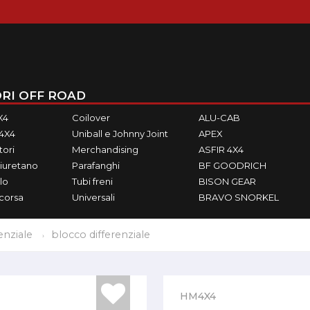
RI OFF ROAD
X4
Coilover
ALU-CAB
M4X4
Uniball e Johnny Joint
APEX
ori
Merchandising
ASFIR 4X4
iuretano
Parafanghi
BF GOODRICH
lo
Tubi freni
BISON GEAR
ecorsa
Universali
BRAVO SNORKEL
enziale
blocco differenziale
HM4X4