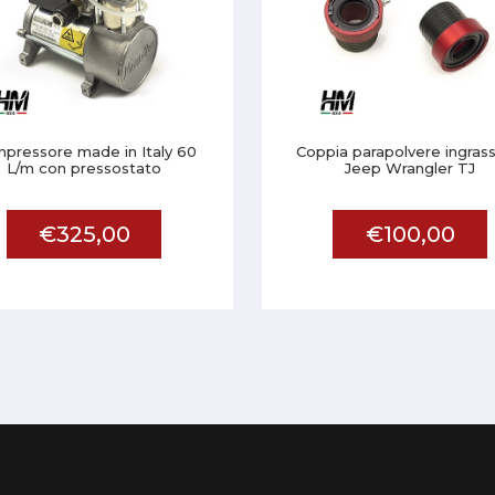
pressore made in Italy 60
Coppia parapolvere ingrass
L/m con pressostato
Jeep Wrangler TJ
€325,00
€100,00