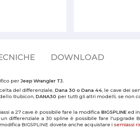
ECNICHE
DOWNLOAD
ifico per
Jeep Wrangler TJ.
celta
del differenziale,
Dana 30 o Dana 44
, le cave dei se
odello Rubicon,
DANA30
per tutti gli altri modelli, se non
assi a 27 cave è possibile fare la modifica
BIGSPLINE
ed in
un differenziale a 30 spline è possibile fare l'upgrade 
a modifica BIGSPLINE dovete anche acquistare i
semiassi r