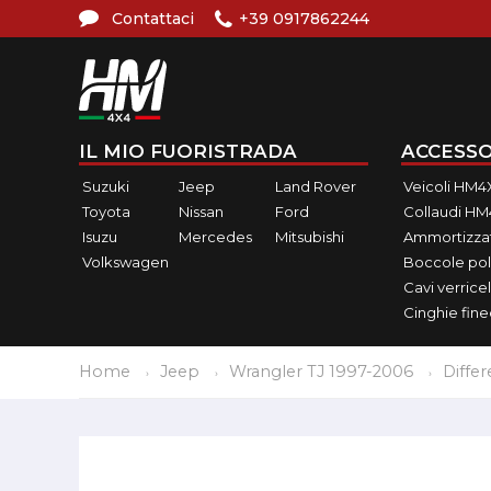
Contattaci
+39 0917862244
IL MIO FUORISTRADA
ACCESSO
Suzuki
Jeep
Land Rover
Veicoli HM4
Toyota
Nissan
Ford
Collaudi H
Isuzu
Mercedes
Mitsubishi
Ammortizzat
Volkswagen
Boccole pol
Cavi verricel
Cinghie fin
Home
Jeep
Wrangler TJ 1997-2006
Differ