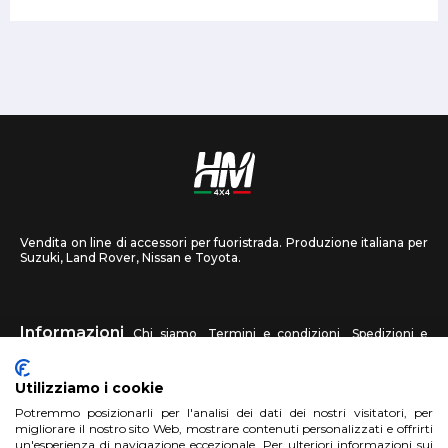
Vendita on line di accessori per fuoristrada. Produzione italiana per
Suzuki, Land Rover, Nissan e Toyota.
Informazioni
Chi siamo
Termini e condizioni
Spedizioni e
recessi
Privacy
Contattaci
Utilizziamo i cookie
HM4X4
Potremmo posizionarli per l'analisi dei dati dei nostri visitatori, per
FAQ
Centri assistenza
Invia una foto
migliorare il nostro sito Web, mostrare contenuti personalizzati e offrirti
un'esperienza di navigazione eccezionale. Per ulteriori informazioni sui