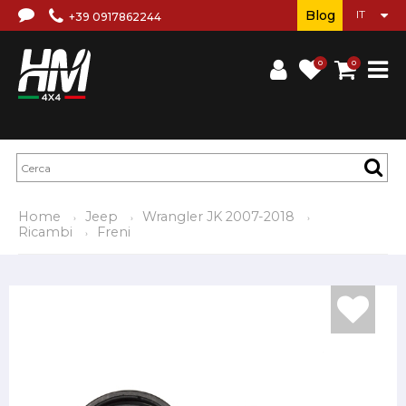
Blog
+39 0917862244
0
0
Home
Jeep
Wrangler JK 2007-2018
Ricambi
Freni