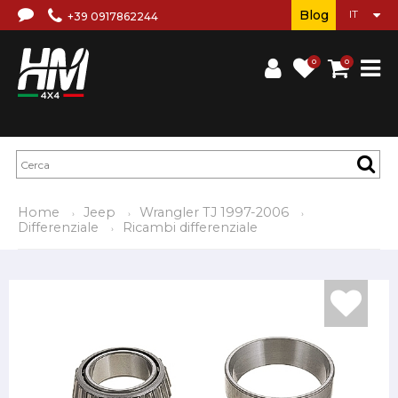
Blog
+39 0917862244
0
0
Home
Jeep
Wrangler TJ 1997-2006
Differenziale
Ricambi differenziale