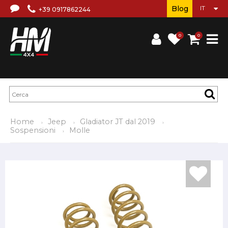
Blog
+39 0917862244
0
0
Home
Jeep
Gladiator JT dal 2019
Sospensioni
Molle