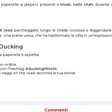
paperelle ai jeepers presenti a
Moab, nello Utah
, durante 
di Jeep
parcheggiate lungo le strade rocciose e leggendarie
o
. Una scena unica, che ha trasformato la città in un’esplosione 
 Ducking
a paperella ti aspetta:
uo ordine.
 con l’hashtag
#duckingHM4X4
.
i viaggi on the road: racconta la tua storia!
Commenti