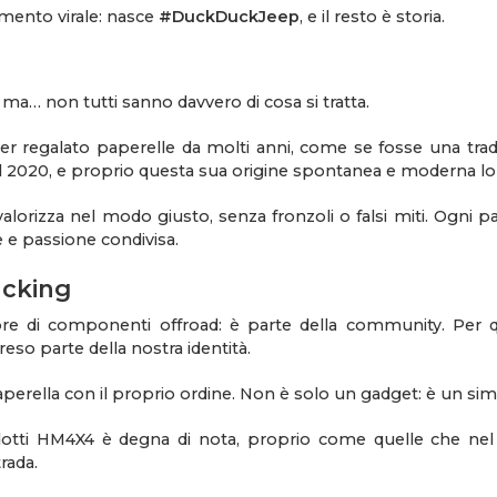
imento virale: nasce
#DuckDuckJeep
, e il resto è storia.
o, ma…
non tutti sanno davvero di cosa si tratta.
ver regalato paperelle da molti anni, come se fosse una tradi
el 2020, e proprio questa sua origine spontanea e moderna lo
valorizza nel modo giusto, senza fronzoli o falsi miti. Ogni 
e e passione condivisa.
ucking
re di componenti offroad: è parte della community. Per
eso parte della nostra identità.
perella con il proprio ordine. Non è solo un gadget: è un si
dotti HM4X4 è degna di nota, proprio come quelle che nel
trada.