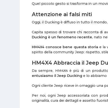
Quel piccolo gesto si trasforma in un mov
Attenzione ai falsi miti
Oggi, il Ducking è diffuso in tutto il mond
Capita spesso di trovare chi racconta di a
Ducking è un fenomeno recente
, nato n
HM4X4 conosce bene questa storia
e la 
spirito della community Jeep: rispetto, stil
HM4X4 Abbraccia il Jeep D
Da sempre, HM4X4 è più di un produtto
entusiasmo il Jeep Ducking
e lo abbiamo r
Ogni cliente Jeep riceve in omaggio una pa
Per noi, ogni Jeep accessoriata con pro
originalità, cura dei dettagli e assetto fuoris