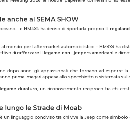
epers Meeting 2026 le nostre paperelle torneranno ad esse
lle anche al SEMA SHOW
eoceano… e HM4X4 ha deciso di riportarla proprio lì,
regaland
de al mondo per l’aftermarket automobilistico – HM4X4 ha distri
ettivo di
rafforzare il legame con i jeepers americani
e dimos
no dopo anno, gli appassionati che tornano ad esporre la p
’anno prima, magari appesa allo specchietto o sistemata sul 
 legame duraturo
, un riconoscimento reciproco tra chi cost
e lungo le Strade di Moab
 è un linguaggio condiviso tra chi vive la Jeep come simbolo 