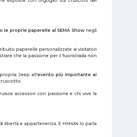
re esposte con orgoglio sui cruscotti dei
o le proprie paperelle al SEMA Show
negli
buito paperelle personalizzate ai visitatori
trare che la passione per il fuoristrada non
ropria Jeep all'
evento più importante al
cruscotto.
ruisce accessori con passione e chi vive la
di libertà e appartenenza. E HM4X4 lo parla