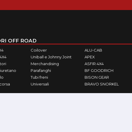
RI OFF ROAD
X4
Coilover
ALU-CAB
M4X4
Uniball e Johnny Joint
APEX
ori
Merchandising
ASFIR 4X4
iuretano
Parafanghi
BF GOODRICH
lo
Tubi freni
BISON GEAR
ecorsa
Universali
BRAVO SNORKEL