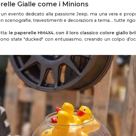
elle Gialle come i Minions
un evento dedicato alla passione Jeep, ma una vera e propria
on scenografie, travestimenti e decorazioni a tema… tutte rig
tta:
le paperelle HM4X4, con il loro classico colore giallo bri
p sono state "ducked" con entusiasmo, creando un colpo d’occ