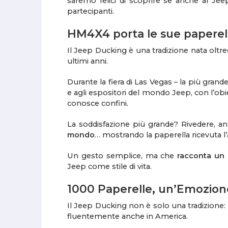
saremo felici di scoprire se anche al Je
partecipanti.
HM4X4 porta le sue papere
Il Jeep Ducking è una tradizione nata oltr
ultimi anni.
Durante la fiera di Las Vegas – la più gran
e agli espositori del mondo Jeep, con l’obi
conosce confini.
La soddisfazione più grande? Rivedere, an
mondo
… mostrando la paperella ricevuta l
Un gesto semplice, ma che
racconta un
Jeep come stile di vita.
1000 Paperelle, un’Emozion
Il Jeep Ducking non è solo una tradizione:
fluentemente anche in America.