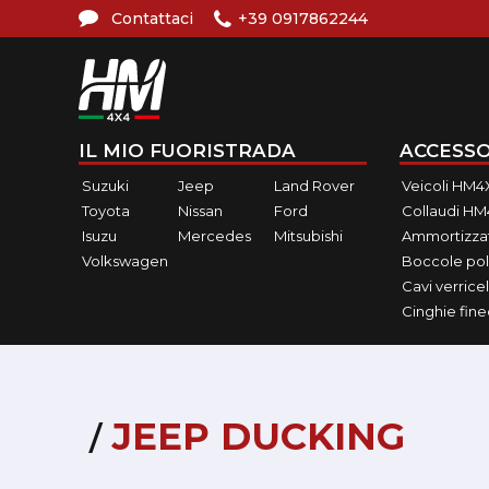
Contattaci
+39 0917862244
IL MIO FUORISTRADA
ACCESSO
Suzuki
Jeep
Land Rover
Veicoli HM4
Toyota
Nissan
Ford
Collaudi H
Isuzu
Mercedes
Mitsubishi
Ammortizzat
Volkswagen
Boccole pol
Cavi verricel
Cinghie fin
JEEP DUCKING