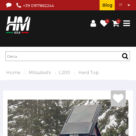
Blog
+39 0917862244
0
0
Home
Mitsubishi
L200
Hard Top