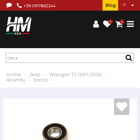
Blog
+39 0917862244
0
0
Home
Jeep
Wrangler TJ 1997-2006
Ricambi
Sterzo