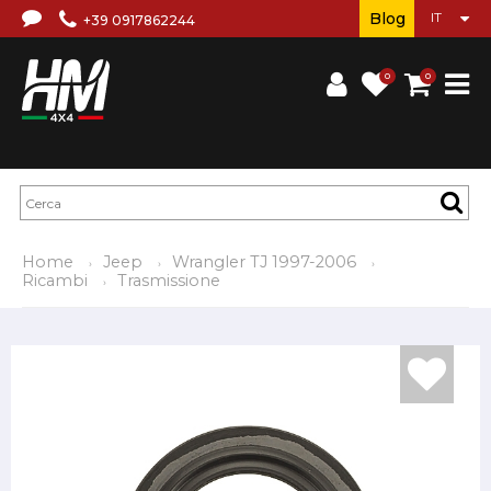
Blog
+39 0917862244
0
0
Home
Jeep
Wrangler TJ 1997-2006
Ricambi
Trasmissione