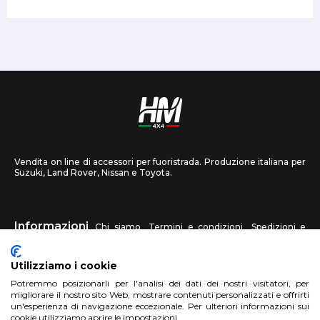
Vendita on line di accessori per fuoristrada. Produzione italiana per
Suzuki, Land Rover, Nissan e Toyota.
Informazioni
Chi siamo
Termini e condizioni
Spedizioni e
recessi
Privacy
Contattaci
Utilizziamo i cookie
HM4X4
Potremmo posizionarli per l'analisi dei dati dei nostri visitatori, per
FAQ
Centri assistenza
Invia una foto
migliorare il nostro sito Web, mostrare contenuti personalizzati e offrirti
un'esperienza di navigazione eccezionale. Per ulteriori informazioni sui
cookie utilizziamo aprire le impostazioni.