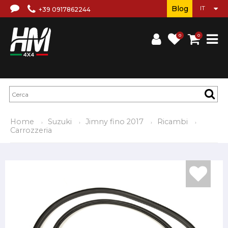
Blog
+39 0917862244
0
0
Home
Suzuki
Jimny fino 2017
Ricambi
Carrozzeria