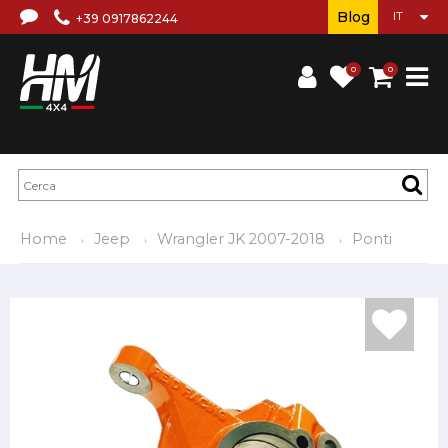
Blog
+39 0917862244
0
0
Home
Jeep
Wrangler JK 2007-2018
Ponti