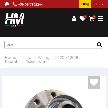
Blog
+39 0917862244
0
0
Home
Jeep
Wrangler JK 2007-2018
Ricambi
Trasmissione