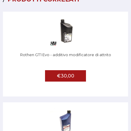
Rothen GT1 Evo - additivo modificatore di attrito
€30,00