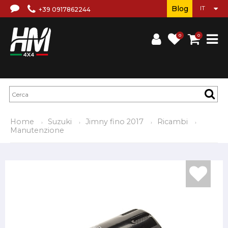
Blog
+39 0917862244
0
0
Home
Suzuki
Jimny fino 2017
Ricambi
Manutenzione