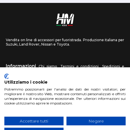
Vendita on line di accessori per fuoristrada. Produzione italiana per
Suzuki, Land Rover, Nissan e Toyota.
Informazioni
Chi siamo
Termini e condizioni
Spedizioni e
recessi
Privacy
Contattaci
Utilizziamo i cookie
HM4X4
Potremmo posizionarli per l'analisi dei dati dei nostri visitatori, per
FAQ
Centri assistenza
Invia una foto
migliorare il nostro sito Web, mostrare contenuti personalizzati e offrirti
un'esperienza di navigazione eccezionale. Per ulteriori informazioni sui
cookie utilizziamo aprire le impostazioni.
Account
Registrati
Accedi
Carrello
Accettare tutti
Negare