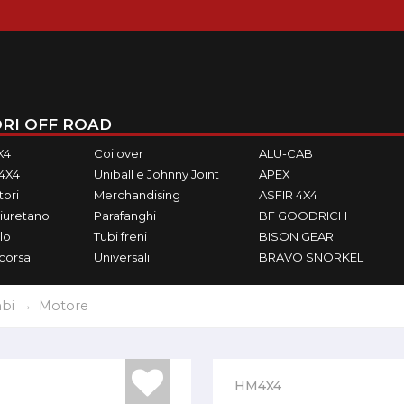
RI OFF ROAD
X4
Coilover
ALU-CAB
M4X4
Uniball e Johnny Joint
APEX
ori
Merchandising
ASFIR 4X4
iuretano
Parafanghi
BF GOODRICH
lo
Tubi freni
BISON GEAR
ecorsa
Universali
BRAVO SNORKEL
bi
Motore
HM4X4