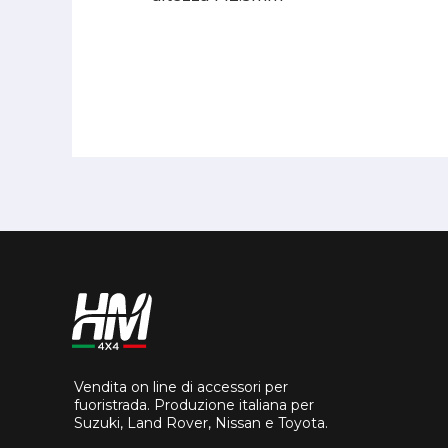
Vendita on line di accessori per
fuoristrada. Produzione italiana per
Suzuki, Land Rover, Nissan e Toyota.