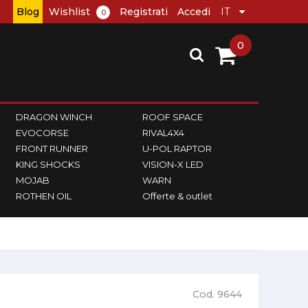
Blog
Wishlist
Registrati
Accedi
0
0
DRAGON WINCH
ROOF SPACE
EVOCORSE
RIVAL4X4
FRONT RUNNER
U-POL RAPTOR
KING SHOCKS
VISION-X LED
MOJAB
WARN
ROTHEN OIL
Offerte & outlet
Cod. 9644