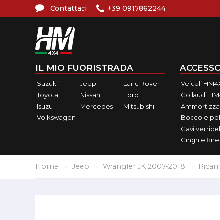
Contattaci
+39 0917862244
IL MIO FUORISTRADA
ACCESSO
Suzuki
Jeep
Land Rover
Veicoli HM4
Toyota
Nissan
Ford
Collaudi H
Isuzu
Mercedes
Mitsubishi
Ammortizzat
Volkswagen
Boccole pol
Cavi verricel
Cinghie fin
Home
Jeep
Wrangler JK 2007-2018
Ricam