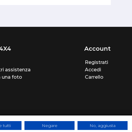
4X4
Account
Registrati
ri assistenza
Accedi
a una foto
Carrello
 tutti
Negare
No, aggiusta