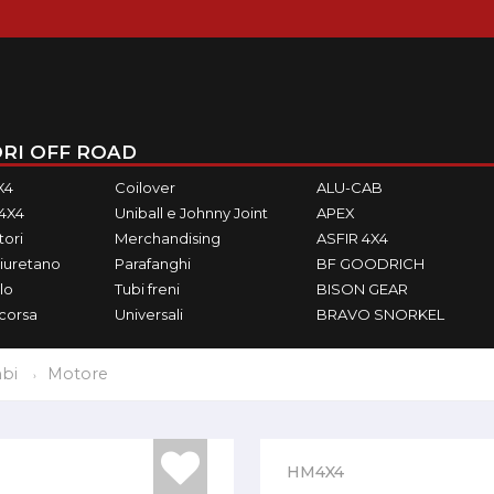
RI OFF ROAD
X4
Coilover
ALU-CAB
M4X4
Uniball e Johnny Joint
APEX
ori
Merchandising
ASFIR 4X4
iuretano
Parafanghi
BF GOODRICH
lo
Tubi freni
BISON GEAR
ecorsa
Universali
BRAVO SNORKEL
bi
Motore
HM4X4