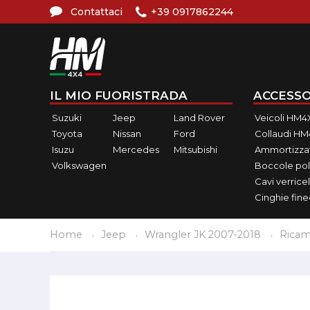
Contattaci
+39 0917862244
IL MIO FUORISTRADA
ACCESSO
Suzuki
Jeep
Land Rover
Veicoli HM4
Toyota
Nissan
Ford
Collaudi H
Isuzu
Mercedes
Mitsubishi
Ammortizzat
Volkswagen
Boccole pol
Cavi verricel
Cinghie fin
Home
Jeep
Wrangler JK 2007-2018
Ricam