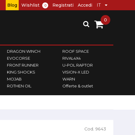
Blog
Wishlist
Registrati
Accedi
0
0
DRAGON WINCH
ROOF SPACE
EVOCORSE
RIVAL4X4
FRONT RUNNER
U-POL RAPTOR
KING SHOCKS
VISION-X LED
MOJAB
WARN
ROTHEN OIL
Offerte & outlet
Cod. 9643