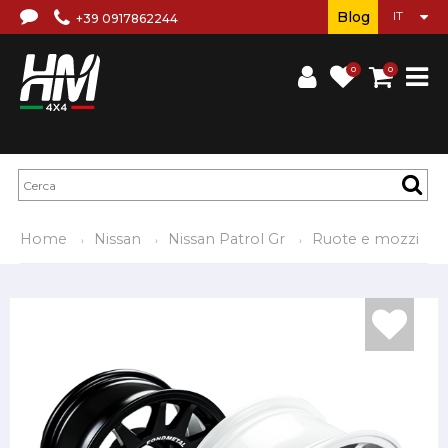
Blog
+39 0917862244
0
0
Home
Nissan
Nissan Patrol Gr
Ruote e mozzi