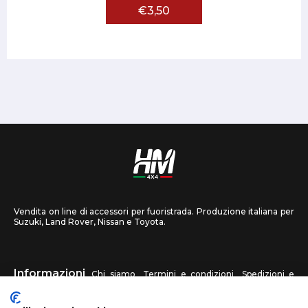
€3,50
Vendita on line di accessori per fuoristrada. Produzione italiana per
Suzuki, Land Rover, Nissan e Toyota.
Informazioni
Chi siamo
Termini e condizioni
Spedizioni e
recessi
Privacy
Contattaci