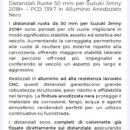
Distanziali Ruote 50 mm per Suzuki Jimny
2018+ – PCD 139.7 in Alluminio Anodizzato
Nero
I
distanziali ruota da 50 mm per Suzuki Jimny
2018+
sono pensati per chi vuole migliorare in
modo significativo stabilità, assetto ed estetica del
veicolo. Aumentando la carreggiata, permettono
alle ruote di risultare più esterne rispetto alla
carrozzeria, offrendo maggiore stabilità laterale
nei percorsi off-road più impegnativi e
conferendo al veicolo un aspetto più largo e
aggressivo.
Realizzati in
alluminio ad alta resistenza lavorato
CNC
, questi distanziali garantiscono grande
robustezza strutturale, peso ridotto e affidabilità
nel tempo. La
finitura anodizzata nera
protegge il
materiale da corrosione, fango, acqua e agenti
atmosferici, rendendoli perfetti per un utilizzo
continuativo su fuoristrada.
I distanziali sono
completi di colonnette già
fissate direttamente sul distanziale
, assicurando