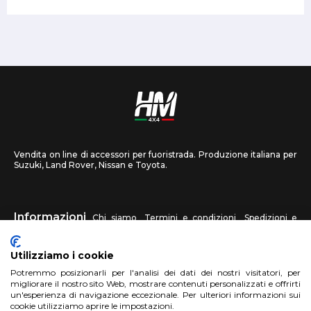
Vendita on line di accessori per fuoristrada. Produzione italiana per
Suzuki, Land Rover, Nissan e Toyota.
Informazioni
Chi siamo
Termini e condizioni
Spedizioni e
recessi
Privacy
Contattaci
Utilizziamo i cookie
HM4X4
Potremmo posizionarli per l'analisi dei dati dei nostri visitatori, per
FAQ
Centri assistenza
Invia una foto
migliorare il nostro sito Web, mostrare contenuti personalizzati e offrirti
un'esperienza di navigazione eccezionale. Per ulteriori informazioni sui
cookie utilizziamo aprire le impostazioni.