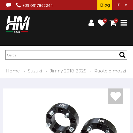
Blog
+39 0917862244
0
0
Home
Suzuki
Jimny 2018-2025
Ruote e mozzi